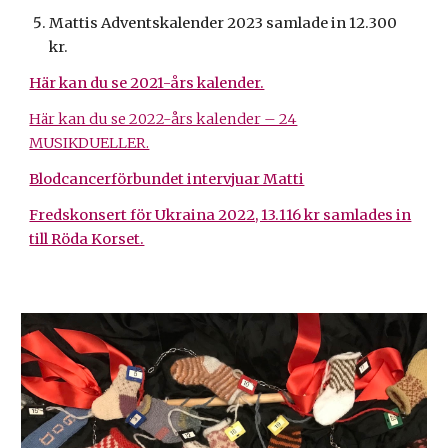
Mattis Adventskalender 202
3
samlade in
12
.
3
00
kr.
Här kan du se 2021-års kalender.
Här kan du se 2022-års kalender – 24
MUSIKDUELLER.
Blodcancerförbundet intervjuar Matti
Fredskonsert för Ukraina 2022, 13.116 kr samlades in
till Röda Korset.