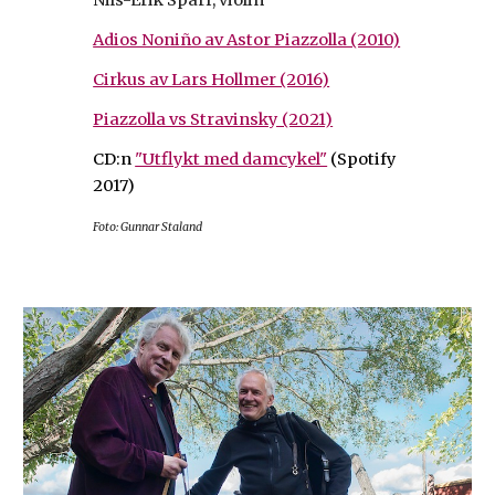
Nils-Erik Sparf, violin
Adios Noniño av Astor Piazzolla (2010)
Cirkus av Lars Hollmer (2016)
Piazzolla vs Stravinsky (2021)
CD:n
"Utflykt med damcykel"
(Spotify
2017)
Foto: Gunnar Staland