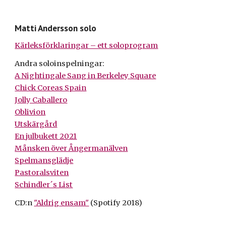
Matti Andersson solo
Kärleksförklaringar – ett soloprogram
Andra soloinspelningar:
A Nightingale Sang in Berkeley Square
Chick Coreas Spain
Jolly Caballero
Oblivion
Utskärgård
En julbukett 2021
Månsken över Ångermanälven
Spelmansglädje
Pastoralsviten
Schindler´s List
CD:n
"Aldrig ensam"
(Spotify 2018)