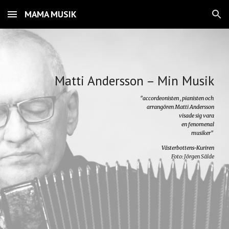
MAMA MUSIK
Skip to main content
Skip to navigation
Matti Andersson – Min Musik
"
accordeonisten
, pianisten
och
arrangören
Matti Andersson
visade sig vara
en fenomenal
musiker"
Västerbottens-Kuriren
Foto: Jörgen Sälde