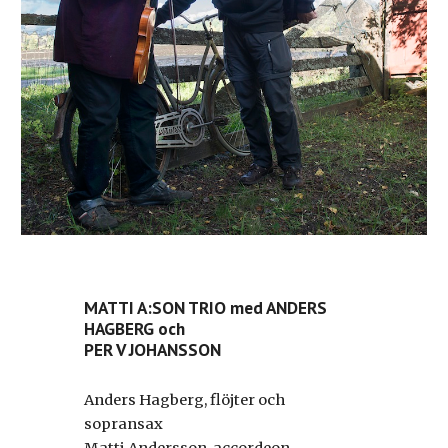
M
ATTI
A:
SON TRIO
med A
NDERS
H
AGBERG
och
P
ER
V J
OHANSSON
Anders Hagberg, flöjter och
sopransax