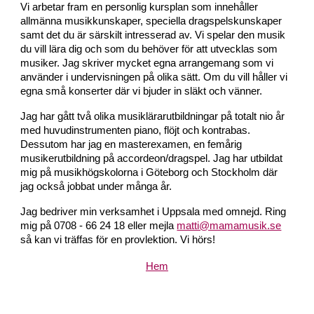
Vi arbetar fram en personlig kursplan som innehåller
allmänna musikkunskaper, speciella dragspelskunskaper
samt det du är särskilt intresserad av. Vi spelar den musik
du vill lära dig och som du behöver för att utvecklas som
musiker. Jag skriver mycket egna arrangemang som vi
använder i undervisningen på olika sätt. Om du vill håller vi
egna små konserter där vi bjuder in släkt och vänner.
Jag har gått två olika musiklärarutbildningar på totalt nio år
med huvudinstrumenten piano, flöjt och kontrabas.
Dessutom har jag en
masterexamen, en fem
årig
musikerutbildning på accordeon/dragspel. Jag har utbildat
mig på musikhögskolorna i Göteborg och Stockholm där
jag också jobbat under många år.
Jag bedriver min verksamhet i Uppsala med omnejd. Ring
mig på 0708 - 66 24 18 eller mejla
matti@mamamusik.se
så kan vi träffas för en provlektion. Vi hörs!
Hem