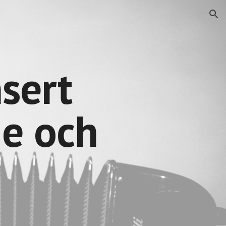
ion
sert
e och