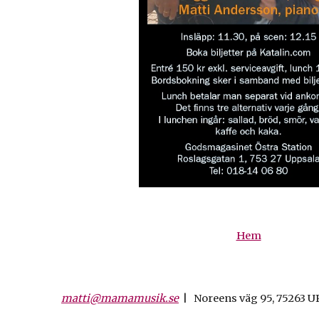
Hem
matti@mamamusik.se
| Noreens väg 95, 75263 
Report abuse